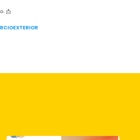
. 📩
CIOEXTERIOR