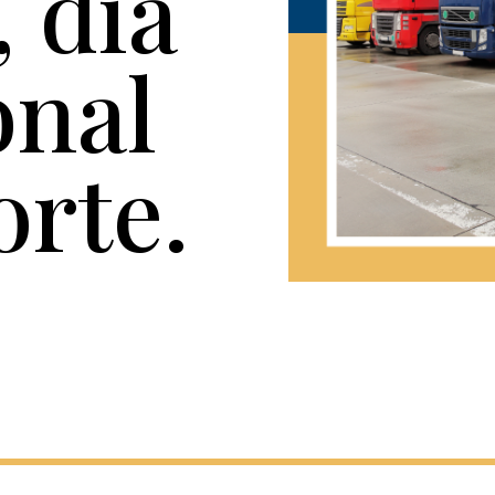
 día
onal
orte.