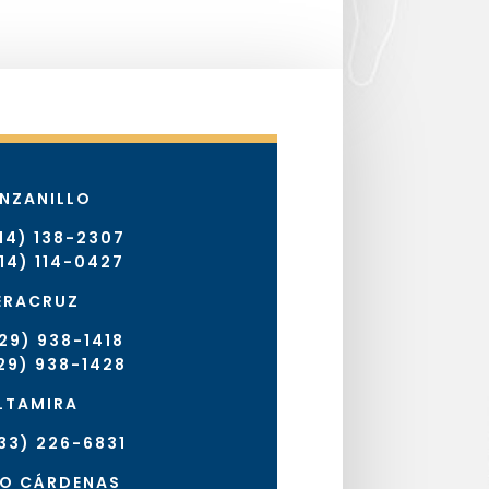
NZANILLO
14) 138-2307
14) 114-0427
ERACRUZ
29) 938-1418
29) 938-1428
LTAMIRA
33) 226-6831
RO CÁRDENAS