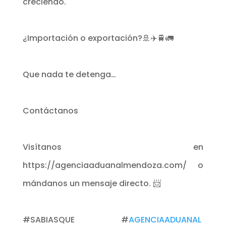
creciendo.
¿Importación o exportación?🚢✈️🚆🚛
Que nada te detenga…
Contáctanos
Visítanos en
https://agenciaaduanalmendoza.com/ o
mándanos un mensaje directo. 📨
#SABIASQUE #
AGENCIAADUANAL