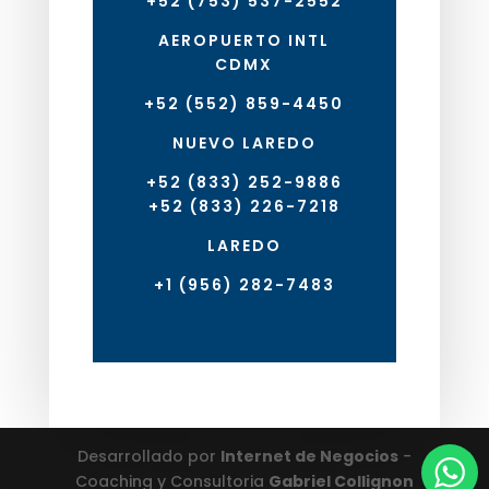
+52 (753) 537-2552
AEROPUERTO INTL
CDMX
+52 (552) 859-4450
NUEVO LAREDO
+52 (833) 252-9886
+52 (833) 226-7218
LAREDO
+1 (956) 282-7483
Desarrollado por
Internet de Negocios
-
Coaching y Consultoria
Gabriel Collignon