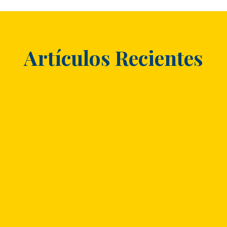
Artículos Recientes
¡Buenas noticias para nuestros clientes y
socios comerciales! En de Casa de Aduanas
Mendoza damos la más cordial bienvenida