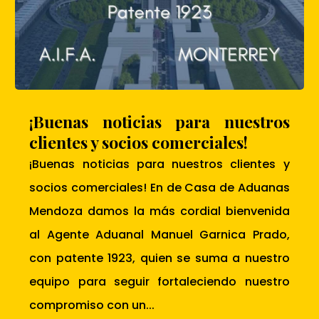
¡Buenas noticias para nuestros
clientes y socios comerciales!
¡Buenas noticias para nuestros clientes y
socios comerciales! En de Casa de Aduanas
Mendoza damos la más cordial bienvenida
al Agente Aduanal Manuel Garnica Prado,
con patente 1923, quien se suma a nuestro
equipo para seguir fortaleciendo nuestro
compromiso con un...