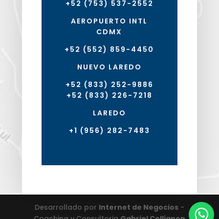
+52 (753) 537-2552
AEROPUERTO INTL
CDMX
+52 (552) 859-4450
NUEVO LAREDO
+52 (833) 252-9886
+52 (833) 226-7218
LAREDO
+1 (956) 282-7483
Desarrollado por
Internet de Negocios
-
Coaching y Consultoria
Gabriel Collignon