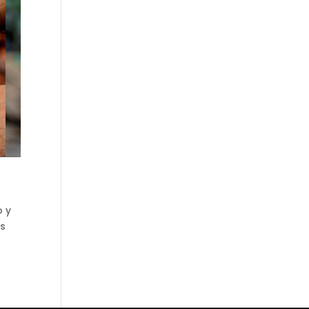
o y
os